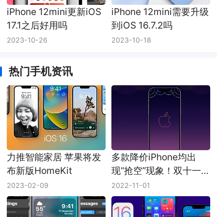
iPhone 12mini更新iOS
iPhone 12mini需要升级
17.1之后好用吗
到iOS 16.7.2吗
2023-10-26
2023-10-18
热门手机资讯
力推智能家居 苹果将发
多款降价iPhone均出
布新版HomeKit
现“抢空”现象！双十一
太给力了
2023-02-09
2022-11-01