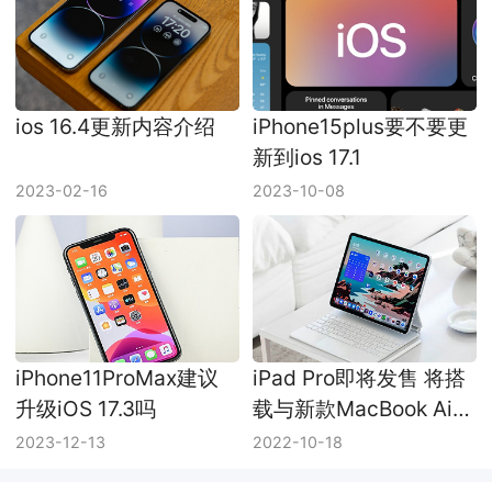
ios 16.4更新内容介绍
iPhone15plus要不要更
新到ios 17.1
2023-02-16
2023-10-08
iPhone11ProMax建议
iPad Pro即将发售 将搭
升级iOS 17.3吗
载与新款MacBook Air
相同的M2处理器芯片
2023-12-13
2022-10-18