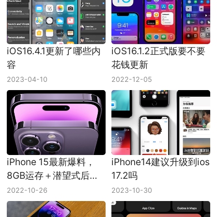
iOS16.4.1更新了哪些内
iOS16.1.2正式版要不要
容
花钱更新
2023-04-10
2022-12-05
iPhone 15最新爆料，
iPhone14建议升级到ios
8GB运存＋潜望式后置
17.2吗
镜头！
2022-10-26
2023-10-30