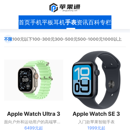
首页
手机
平板
耳机
手表
资讯
百科
专栏
不限
100元以下
100-300元
300-500元
500-1000元
1000以上
Apple Watch Ultra 3
Apple Watch SE 3
面向户外和运动用户的高端苹果手表
入门款苹果智能手表
6499元起
1999元起