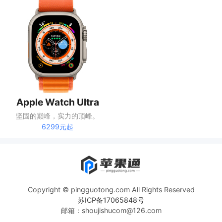
Apple Watch Ultra
坚固的巅峰，实力的顶峰。
6299元起
Copyright © pingguotong.com All Rights Reserved
苏ICP备17065848号
邮箱：shoujishucom@126.com