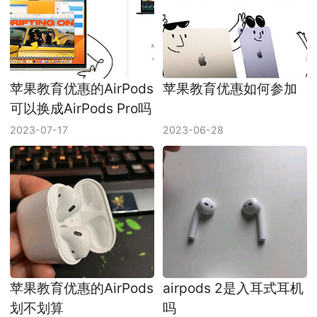
苹果教育优惠的AirPods
苹果教育优惠如何参加
可以换成AirPods Pro吗
2023-07-17
2023-06-28
苹果教育优惠的AirPods
airpods 2是入耳式耳机
划不划算
吗