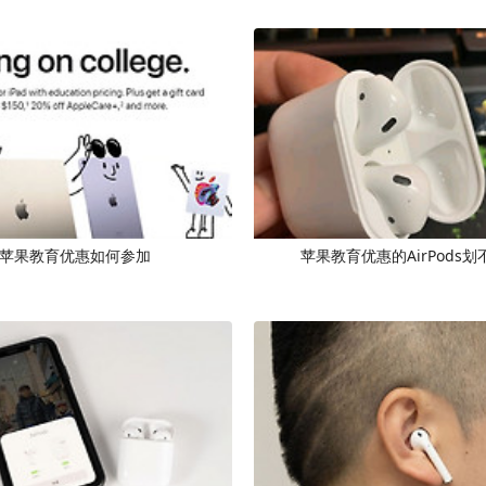
苹果教育优惠如何参加
苹果教育优惠的AirPods划