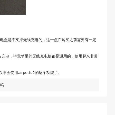
2普通充电盒是不支持无线充电的，这一点在购买之前需要有一定
行充电，毕竟苹果的无线充电板都是通用的，使用起来非常
会使用airpods 2的这个功能了。
机吗