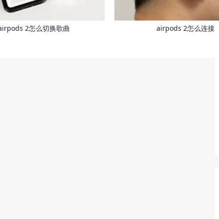
airpods 2怎么切换歌曲
airpods 2怎么连接