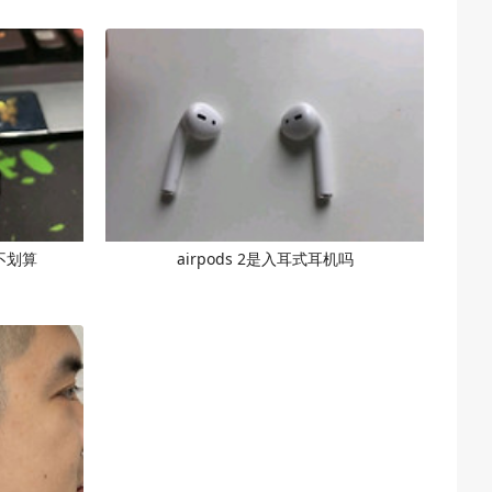
不划算
airpods 2是入耳式耳机吗