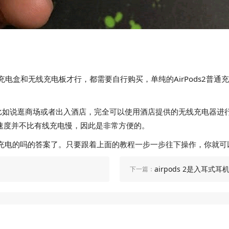
s2无线充电盒和无线充电板才行，都需要自行购买，单纯的AirPods
比如说逛商场或者出入酒店，完全可以使用酒店提供的无线充电器进
充电速度并不比有线充电慢，因此是非常方便的。
线充电的吗的答案了。只要跟着上面的教程一步一步往下操作，你就可以学
airpods 2是入耳式耳
下一篇：