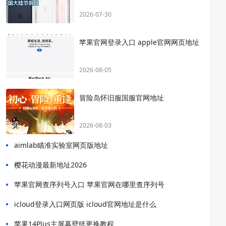
2026-07-30
苹果官网登录入口 apple官网网页地址
2026-08-05
冒险岛怀旧服国服官网地址
2026-08-03
aimlab瞄准实验室网页版地址
樱花动漫最新地址2026
苹果官网查序列号入口 苹果官网在哪里查序列号
icloud登录入口网页版 icloud官网地址是什么
苹果14Plus主屏幕壁纸更换教程