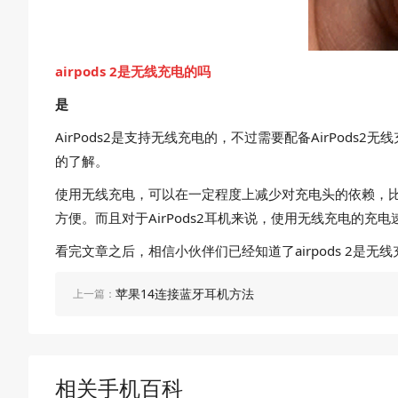
airpods 2是无线充电的吗
是
AirPods2是支持无线充电的，不过需要配备AirPod
的了解。
使用无线充电，可以在一定程度上减少对充电头的依赖，
方便。而且对于AirPods2耳机来说，使用无线充电的
看完文章之后，相信小伙伴们已经知道了airpods 2是无
苹果14连接蓝牙耳机方法
上一篇：
相关手机百科