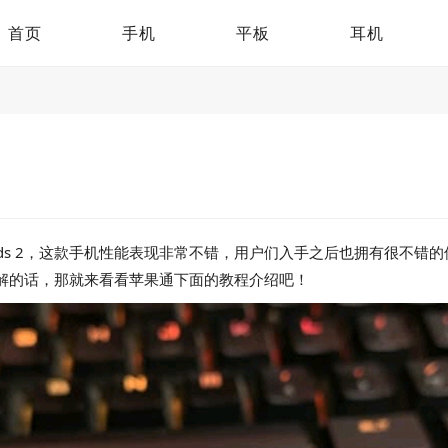
首页
手机
平板
耳机
ods 2，这款手机性能表现非常不错，用户们入手之后也拥有很不
不了解的话，那就来看看苹果通下面的教程介绍吧！