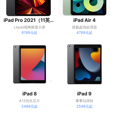
iPad Pro 2021（11英寸）
iPad Air 4
Liquid视网膜显示屏
搭载超强处理器
6199元起
4799元起
iPad 8
iPad 9
A12仿生芯片
事事玩得转
2499元起
2599元起