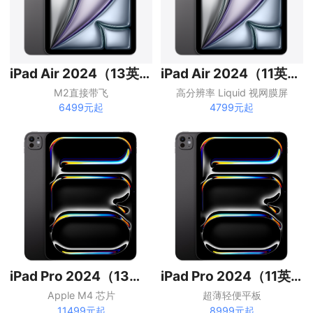
iPad Air 2024（13英寸）
iPad Air 2024（11英寸）
M2直接带飞
高分辨率 Liquid 视网膜屏
6499元起
4799元起
iPad Pro 2024（13英寸）
iPad Pro 2024（11英寸）
Apple M4 芯片
超薄轻便平板
11499元起
8999元起