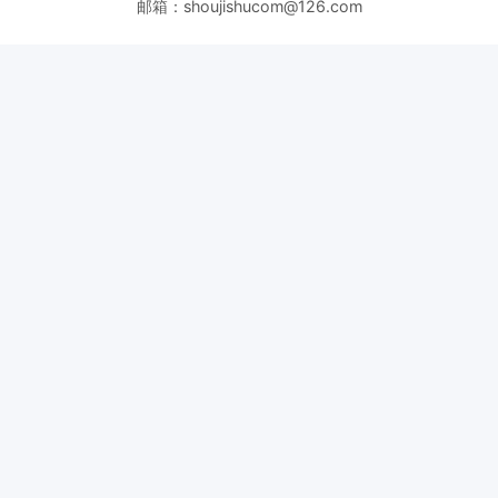
邮箱：shoujishucom@126.com