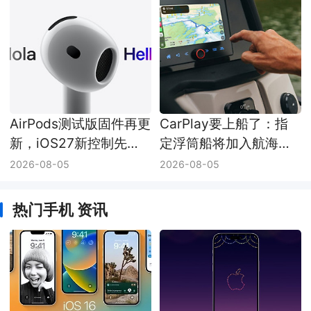
AirPods测试版固件再更
CarPlay要上船了：指
新，iOS27新控制先在
定浮筒船将加入航海导
开发者手里联动
航
2026-08-05
2026-08-05
热门手机 资讯