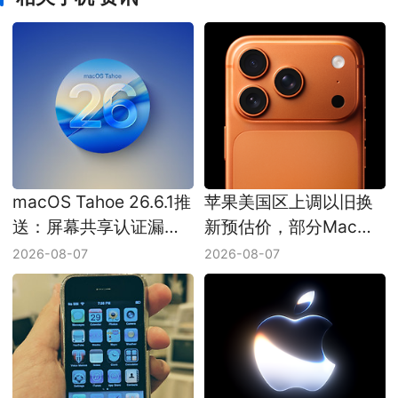
macOS Tahoe 26.6.1推
苹果美国区上调以旧换
送：屏幕共享认证漏洞
新预估价，部分Mac增
已修复
幅接近三成
2026-08-07
2026-08-07