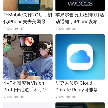
T-Mobile关掉2G后，初
苹果零售员工收到9月活
代iPhone失去美国最后
动通知，iPhone发布会
一条蜂窝网络
日期仍未官宣
2026-08-07
2026-08-06
小样本研究称Vision
研究人员称iCloud
Pro用于泪道手术，平均
Private Relay可能暴露
耗时少了8分钟
真实IP，Apple尚未回应
2026-08-06
2026-08-06