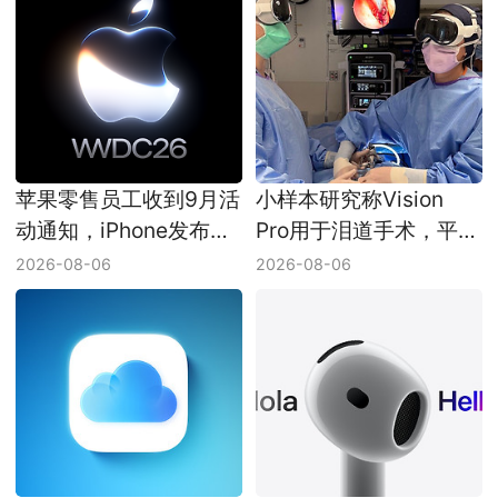
苹果零售员工收到9月活
小样本研究称Vision
动通知，iPhone发布会
Pro用于泪道手术，平均
日期仍未官宣
耗时少了8分钟
2026-08-06
2026-08-06