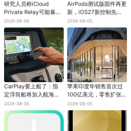
研究人员称iCloud
AirPods测试版固件再更
Private Relay可能暴露
新，iOS27新控制先在
真实IP，Apple尚未回应
开发者手里联动
2026-08-06
2026-08-05
CarPlay要上船了：指
苹果印度年销售首次过
定浮筒船将加入航海导
100亿美元，零售扩张
航
开始兑现
2026-08-05
2026-08-05