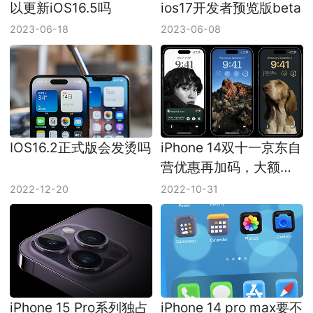
以更新iOS16.5吗
ios17开发者预览版beta
2023-06-18
2023-06-08
IOS16.2正式版会发烫吗
iPhone 14双十一京东自
营优惠再加码，大额券
来了！
2022-12-20
2022-10-31
iPhone 15 Pro系列独占
iPhone 14 pro max要不