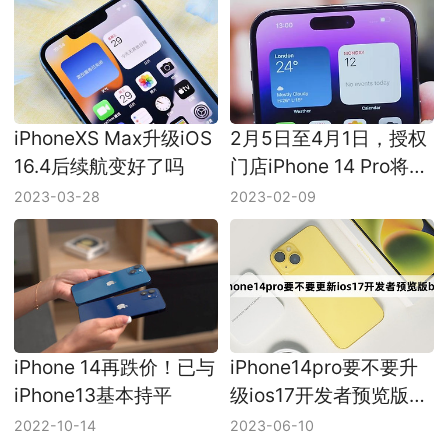
iPhoneXS Max升级iOS
2月5日至4月1日，授权
16.4后续航变好了吗
门店iPhone 14 Pro将全
系降价700元
2023-03-28
2023-02-09
iPhone 14再跌价！已与
iPhone14pro要不要升
iPhone13基本持平
级ios17开发者预览版
beta
2022-10-14
2023-06-10