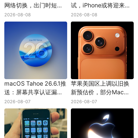
网络切换，出门时短暂
试，iPhone或将迎来一
无网或能少一次
轮小更新
2026-08-08
2026-08-08
macOS Tahoe 26.6.1推
苹果美国区上调以旧换
送：屏幕共享认证漏洞
新预估价，部分Mac增
已修复
幅接近三成
2026-08-07
2026-08-07