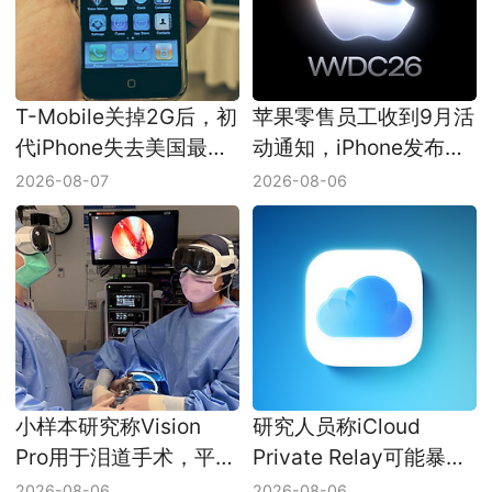
T-Mobile关掉2G后，初
苹果零售员工收到9月活
代iPhone失去美国最后
动通知，iPhone发布会
一条蜂窝网络
日期仍未官宣
2026-08-07
2026-08-06
小样本研究称Vision
研究人员称iCloud
Pro用于泪道手术，平均
Private Relay可能暴露
耗时少了8分钟
真实IP，Apple尚未回应
2026-08-06
2026-08-06