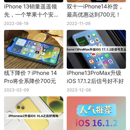
iPhone 13销量遥遥领
双十一iPhone14补货，
先，一个苹果十个安
最高优惠达到700元！
卓！
2022-08-19
2022-11-09
线下降价？iPhone 14
iPhone13ProMax升级
Pro将全系降价700元
iOS 17.1.2后信号好不好
2023-02-09
2023-12-06