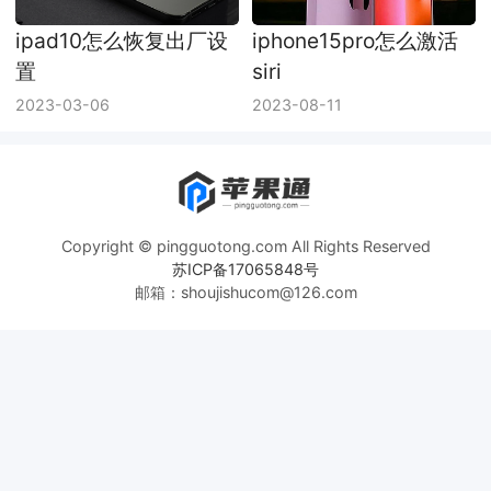
ipad10怎么恢复出厂设
iphone15pro怎么激活
置
siri
2023-03-06
2023-08-11
Copyright © pingguotong.com All Rights Reserved
苏ICP备17065848号
邮箱：shoujishucom@126.com