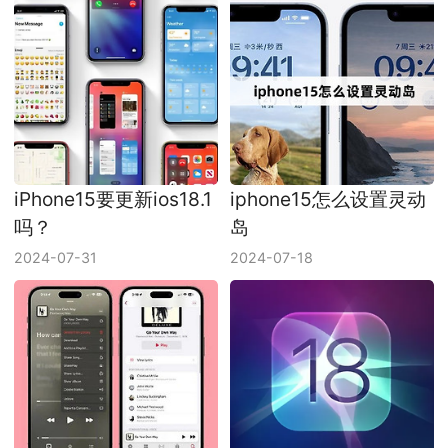
iPhone15要更新ios18.1
iphone15怎么设置灵动
吗？
岛
2024-07-31
2024-07-18