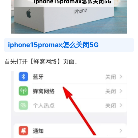
iphone15promax怎么关闭5G
首先打开【蜂窝网络】页面。