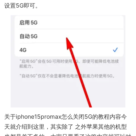
设置5G即可。
关于iphone15promax怎么关闭5G的教程内容今
天就介绍到这里，其实除了 之外苹果其他的机型