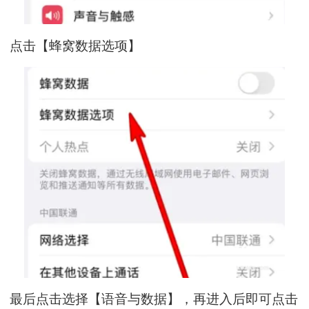
点击【蜂窝数据选项】
最后点击选择【语音与数据】，再进入后即可点击