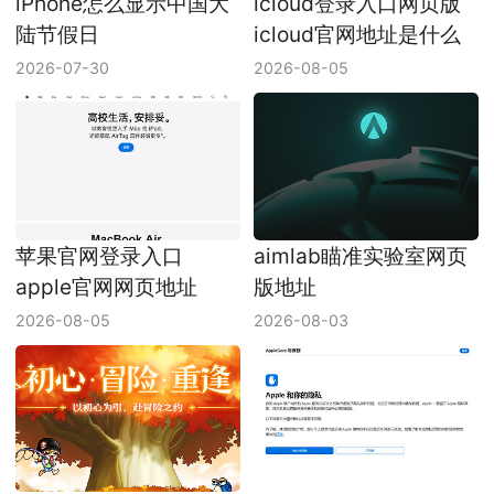
iPhone怎么显示中国大
icloud登录入口网页版
陆节假日
icloud官网地址是什么
2026-07-30
2026-08-05
苹果官网登录入口
aimlab瞄准实验室网页
apple官网网页地址
版地址
2026-08-05
2026-08-03