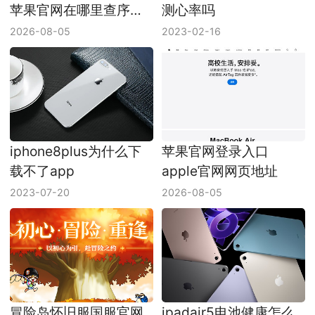
苹果官网在哪里查序列
测心率吗
号
2026-08-05
2023-02-16
iphone8plus为什么下
苹果官网登录入口
载不了app
apple官网网页地址
2023-07-20
2026-08-05
冒险岛怀旧服国服官网
ipadair5电池健康怎么