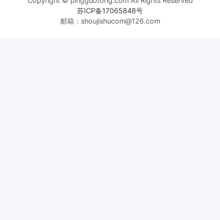
Copyright © pingguotong.com All Rights Reserved
苏ICP备17065848号
邮箱：shoujishucom@126.com