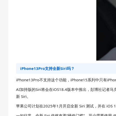
iPhone13Pro支持全新Siri吗？
iPhone13Pro不支持这个功能，iPhone15系列中只有iPhone 1
AI加持版的Siri将会在iOS18.4版本中推出，彭博社记者马克・
新 Siri。
苹果公司计划在2025年1月开启全新 Siri 测试，并在 iOS 
一如往常，全新 Siri 依然有着“硬件门槛”，至少需要使用 iPhone 15